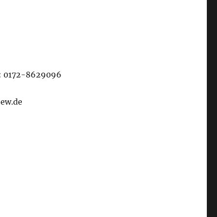
il: 0172-8629096
eew.de