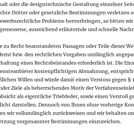
halt oder die designtechnische Gestaltung einzelner Seit
chte Dritter oder gesetzliche Bestimmungen verletzen o
werbsrechtliche Probleme hervorbringen, so bitten wir 
gemessene, ausreichend erläuternde und schnelle Nachr
ie zu Recht beanstandeten Passagen oder Teile dieser We
fernt bzw. den rechtlichen Vorgaben umfänglich angepa
chaltung eines Rechtsbeistandes erforderlich ist. Die Ein
Diensteanbieter kostenpflichtigen Abmahnung, entsprich
lichen Willen und würde damit einen Verstoss gegen § 
der Ziele als beherrschendes Motiv der Verfahrenseinle
bsicht als eigentliche Triebfeder, sowie einen Verstoß g
icht darstellen. Dennoch von Ihnen ohne vorherige K
en wir vollumfänglich zurückweisen und wir behalten un
etzung vorgenannter Bestimmungen einzureichen.